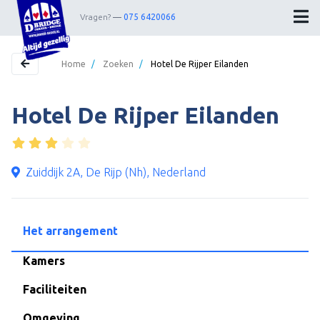
Vragen?
075 6420066
Home
/
Zoeken
/
Hotel De Rijper Eilanden
Hotel De Rijper Eilanden
Home
Bestemmingen
Theater
Zuiddijk 2A, De Rijp (Nh), Nederland
Webshop
Nieuwsbrief
Het arrangement
Contact
Kamers
Faciliteiten
Wedstrijdleiders
Omgeving