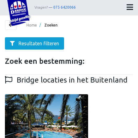
Vragen?
075 6420066
Home
/
Zoeken
Resultaten filteren
Home
Bestemmingen
Zoek een bestemming:
Resultaten filteren op:
Theater
Bridge locaties in het Buitenland
Selecteer jouw perfecte reis.
Webshop
Nieuwsbrief
Eindbestemming
Contact
Wedstrijdleiders
Plaats