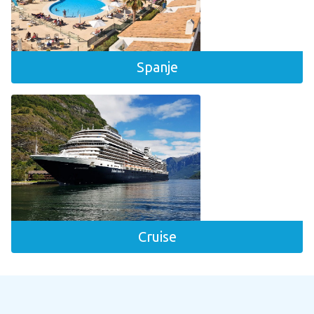
Mei 2027
4 dagen
Juni 2027
5 dagen
September 2027
Spanje
8 dagen
Toon meer
Oktober 2027
15 dagen
Luchthaven
Eindhoven
Maastricht - Aken
Rotterdam Zestienhoven
Toon meer
Cruise
Schiphol
Faciliteiten
Aangepaste Douche
Airco