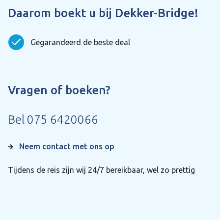
Daarom boekt u bij Dekker-Bridge!
Autoreis
Toon meer
Balkon
Gegarandeerd de beste deal
Reis type
Begane grond
Carnaval
Biljart
Vragen of boeken?
Kerst
Cruise
Last minute
Toon meer
Douche
Bel
075 6420066
Midweek
Dubbel bed
Oud en nieuw
Neem contact met ons op
Fietsberging
Pasen
Fietsoplaadpunt
Tijdens de reis zijn wij 24/7 bereikbaar, wel zo prettig
Pinksteren
Golf
Weekend
Gratis parkeren