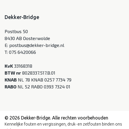
Huisdieren
Invaliden kamer
Dekker-Bridge
Kegelbaan
Postbus 50
Koffiezetter
8430 AB Oosterwolde
E:
postbus@dekker-bridge.nl
Lift
T:
075 6420066
Ligbad
KvK
33168318
Losse bedden
BTW nr
8028337.517.B.01
Nabij bos
KNAB
NL 78 KNAB 0257 7734 79
RABO
NL 52 RABO 0393 7324 01
Nabij strand
Niet Roken
Openbaar vervoer
© 2026 Dekker-Bridge. Alle rechten voorbehouden
Overdekt parkeren
Kennelijke fouten en vergissingen, druk- en zetfouten binden ons