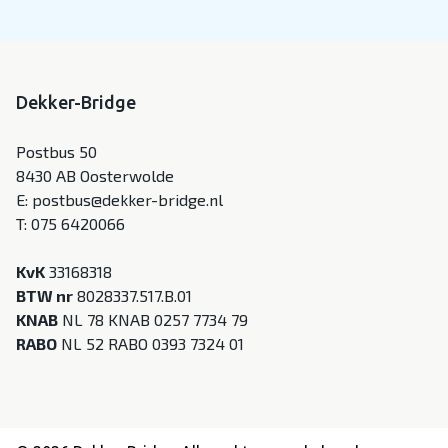
Dekker-Bridge
Postbus 50
8430 AB Oosterwolde
E:
postbus@dekker-bridge.nl
T:
075 6420066
KvK
33168318
BTW nr
8028337.517.B.01
KNAB
NL 78 KNAB 0257 7734 79
RABO
NL 52 RABO 0393 7324 01