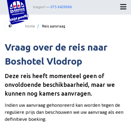
Vragen?
075 6420066
Home
/
Reis aanvraag
Vraag over de reis naar
Home
Bestemmingen
Boshotel Vlodrop
Theater
Deze reis heeft momenteel geen of
Webshop
onvoldoende beschikbaarheid, maar we
Nieuwsbrief
kunnen nog kamers aanvragen.
Contact
Indien uw aanvraag gehonoreerd kan worden tegen de
reguliere prijs dan beschouwen we uw aanvraag als een
definitieve boeking.
Wedstrijdleiders