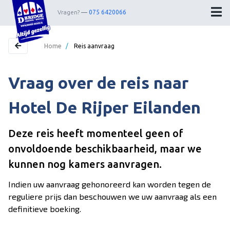
Vragen?
075 6420066
Home
/
Reis aanvraag
Vraag over de reis naar
Home
Bestemmingen
Hotel De Rijper Eilanden
Theater
Deze reis heeft momenteel geen of
Webshop
onvoldoende beschikbaarheid, maar we
Nieuwsbrief
kunnen nog kamers aanvragen.
Contact
Indien uw aanvraag gehonoreerd kan worden tegen de
reguliere prijs dan beschouwen we uw aanvraag als een
definitieve boeking.
Wedstrijdleiders