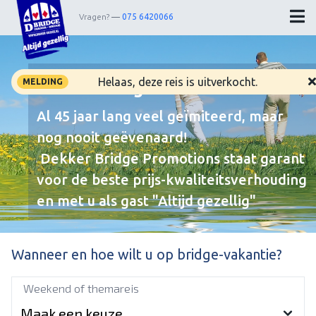
Vragen?
075 6420066
Helaas, deze reis is uitverkocht.
MELDING
Dekker Bridge
Home
Al 45 jaar lang veel geïmiteerd, maar
nog nooit geëvenaard!
Bestemmingen
Dekker Bridge Promotions staat garant
Theater
voor de beste prijs-kwaliteitsverhouding
Webshop
en met u als gast "Altijd gezellig"
Nieuwsbrief
Contact
Wanneer en hoe wilt u op bridge-vakantie?
Weekend of themareis
Wedstrijdleiders