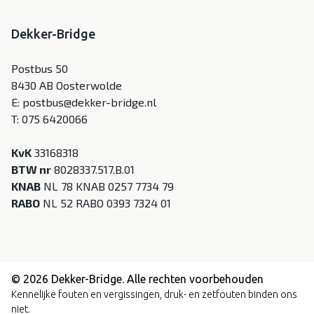
Dekker-Bridge
Postbus 50
8430 AB Oosterwolde
E:
postbus@dekker-bridge.nl
T:
075 6420066
KvK
33168318
BTW nr
8028337.517.B.01
KNAB
NL 78 KNAB 0257 7734 79
RABO
NL 52 RABO 0393 7324 01
© 2026 Dekker-Bridge. Alle rechten voorbehouden
Kennelijke fouten en vergissingen, druk- en zetfouten binden ons
niet.