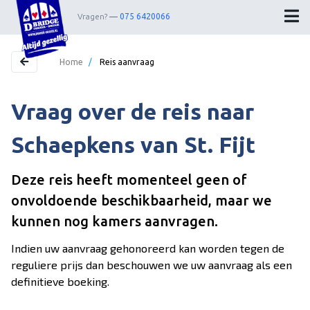
Vragen?
075 6420066
Home
/
Reis aanvraag
Vraag over de reis naar
Home
Bestemmingen
Schaepkens van St. Fijt
Theater
Deze reis heeft momenteel geen of
Webshop
onvoldoende beschikbaarheid, maar we
Nieuwsbrief
kunnen nog kamers aanvragen.
Contact
Indien uw aanvraag gehonoreerd kan worden tegen de
reguliere prijs dan beschouwen we uw aanvraag als een
definitieve boeking.
Wedstrijdleiders