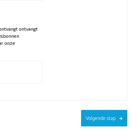
ontvangt ontvangt
ingsbonnen
ar onze
Volgende stap