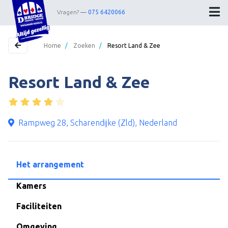
Vragen?
075 6420066
Home
/
Zoeken
/
Resort Land & Zee
Resort Land & Zee
Home
Bestemmingen
Theater
Rampweg 28, Scharendijke (Zld), Nederland
Webshop
Nieuwsbrief
Het arrangement
Contact
Kamers
Faciliteiten
Wedstrijdleiders
Omgeving