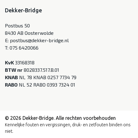
Dekker-Bridge
Postbus 50
8430 AB Oosterwolde
E:
postbus@dekker-bridge.nl
T:
075 6420066
KvK
33168318
BTW nr
8028337.517.B.01
KNAB
NL 78 KNAB 0257 7734 79
RABO
NL 52 RABO 0393 7324 01
© 2026 Dekker-Bridge. Alle rechten voorbehouden
Kennelijke fouten en vergissingen, druk- en zetfouten binden ons
niet.