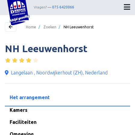
Vragen?
075 6420066
Home
/
Zoeken
/
NH Leeuwenhorst
NH Leeuwenhorst
Home
Bestemmingen
Theater
Langelaan , Noordwijkerhout (ZH), Nederland
Webshop
Nieuwsbrief
Het arrangement
Contact
Kamers
Faciliteiten
Wedstrijdleiders
Omgeving