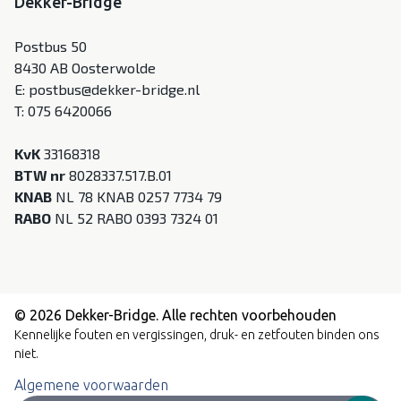
Dekker-Bridge
Postbus 50
8430 AB Oosterwolde
E:
postbus@dekker-bridge.nl
T:
075 6420066
KvK
33168318
BTW nr
8028337.517.B.01
KNAB
NL 78 KNAB 0257 7734 79
RABO
NL 52 RABO 0393 7324 01
© 2026 Dekker-Bridge. Alle rechten voorbehouden
Kennelijke fouten en vergissingen, druk- en zetfouten binden ons
niet.
Algemene voorwaarden