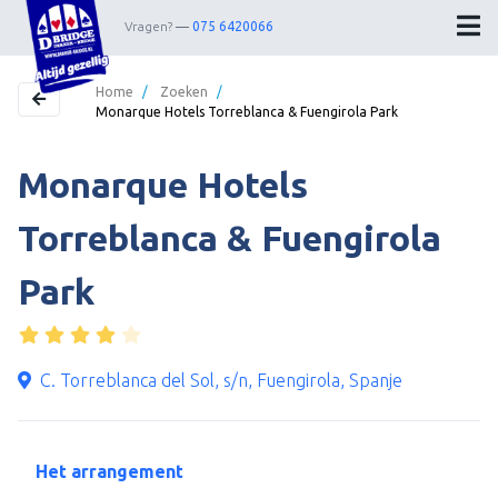
Vragen?
075 6420066
Home
/
Zoeken
/
Monarque Hotels Torreblanca & Fuengirola Park
Home
Monarque Hotels
Bestemmingen
Torreblanca & Fuengirola
Theater
Park
Webshop
Nieuwsbrief
C. Torreblanca del Sol, s/n, Fuengirola, Spanje
Contact
Wedstrijdleiders
Het arrangement