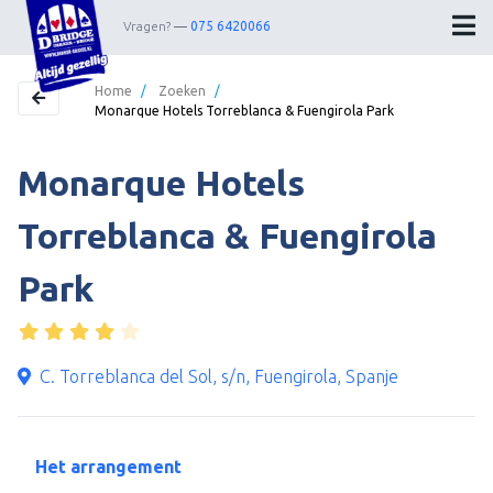
Vragen?
075 6420066
Home
/
Zoeken
/
Monarque Hotels Torreblanca & Fuengirola Park
Home
Monarque Hotels
Bestemmingen
Torreblanca & Fuengirola
Theater
Park
Webshop
Nieuwsbrief
C. Torreblanca del Sol, s/n, Fuengirola, Spanje
Contact
Wedstrijdleiders
Het arrangement