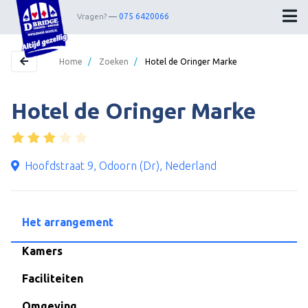
Vragen?
075 6420066
Home
/
Zoeken
/
Hotel de Oringer Marke
Hotel de Oringer Marke
Home
Bestemmingen
Theater
Hoofdstraat 9, Odoorn (Dr), Nederland
Webshop
Nieuwsbrief
Het arrangement
Contact
Kamers
Faciliteiten
Wedstrijdleiders
Omgeving