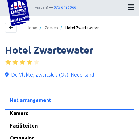
Vragen?
075 6420066
Home
/
Zoeken
/
Hotel Zwartewater
Hotel Zwartewater
Home
Bestemmingen
Theater
De Vlakte, Zwartsluis (Ov), Nederland
Webshop
Nieuwsbrief
Het arrangement
Contact
Kamers
Faciliteiten
Wedstrijdleiders
Omgeving