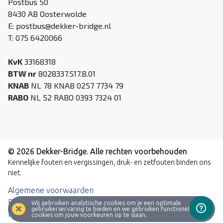
Postbus 50
8430 AB Oosterwolde
E:
postbus@dekker-bridge.nl
T:
075 6420066
KvK
33168318
BTW nr
8028337.517.B.01
KNAB
NL 78 KNAB 0257 7734 79
RABO
NL 52 RABO 0393 7324 01
© 2026 Dekker-Bridge. Alle rechten voorbehouden
Kennelijke fouten en vergissingen, druk- en zetfouten binden ons
niet.
Algemene voorwaarden
Privacyverklaring
Wij gebruiken analytische cookies om je een optimale
gebruikerservaring te bieden en we gebruiken functionele
Milieubeleidsverklaring
cookies om jouw voorkeuren op te slaan.