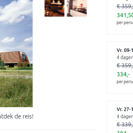
€ 359,
341,5
per per
Vr. 09-
4 dagen
€ 359,
334,-
per per
Vr. 27-
dek de reis!
4 dagen
€ 339,