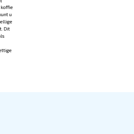
koffie
kunt u
ellige
. Dit
ls
ettige