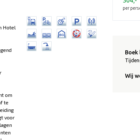
304,-
per per
n Hotel
agend
Boek 
Tijdens
r
Wij w
ent om
f te
leiding
gt voor
slagen
unten
j