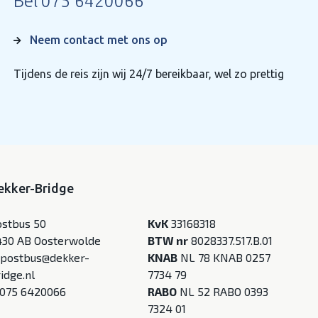
Bel
075 6420066
Neem contact met ons op
Tijdens de reis zijn wij 24/7 bereikbaar, wel zo prettig
ekker-Bridge
ostbus 50
KvK
33168318
430 AB Oosterwolde
BTW nr
8028337.517.B.01
postbus@dekker-
KNAB
NL 78 KNAB 0257
idge.nl
7734 79
075 6420066
RABO
NL 52 RABO 0393
7324 01