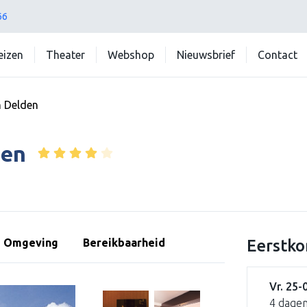
66
reizen
Theater
Webshop
Nieuwsbrief
Contact
n Delden
den
Omgeving
Bereikbaarheid
Eerstko
Vr. 25-
4 dagen