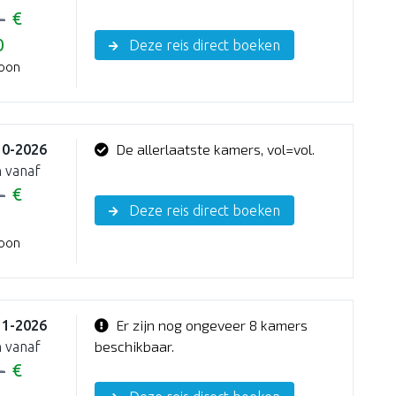
-
€
0
Deze reis direct boeken
soon
De allerlaatste kamers, vol=vol.
10-2026
 vanaf
-
€
Deze reis direct boeken
soon
Er zijn nog ongeveer 8 kamers
11-2026
beschikbaar.
 vanaf
-
€