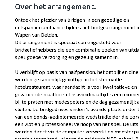
Over het arrangement.
Ontdek het plezier van bridgen in een gezellige en
ontspannen ambiance tijdens het bridgearrangement i
Wapen van Delden.
Dit arrangement is speciaal samengesteld voor
bridgeliefhebbers die een combinatie zoeken van uitd
spel, goede verzorging en gezellig samenzijn.
U verblijft op basis van halfpension; het ontbijt en dine
worden gezamenlijk genuttigd in het sfeervolle
hotelrestaurant, waar aandacht is voor kwalitatieve en
gevarieerde maaltijden. De avondmaaltijd is een mom
bij te praten met medespelers en de dag gezamenlijk a
sluiten. De bridgedrives vinden ’s avonds plaats onder 
van een bonds-gediplomeerde wedstrijdleider die zor
een vlot en professioneel verloop van het spel. De uit
worden direct via de computer verwerkt en meesterp
worden toegekend volgens de geldende NBB-schaal. Bi