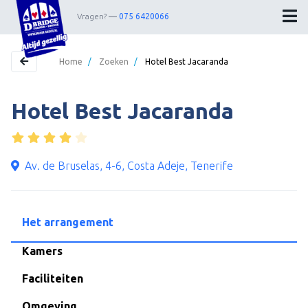
Vragen?
075 6420066
Home
/
Zoeken
/
Hotel Best Jacaranda
Hotel Best Jacaranda
Home
Bestemmingen
Theater
Av. de Bruselas, 4-6, Costa Adeje, Tenerife
Webshop
Nieuwsbrief
Het arrangement
Contact
Kamers
Faciliteiten
Wedstrijdleiders
Omgeving